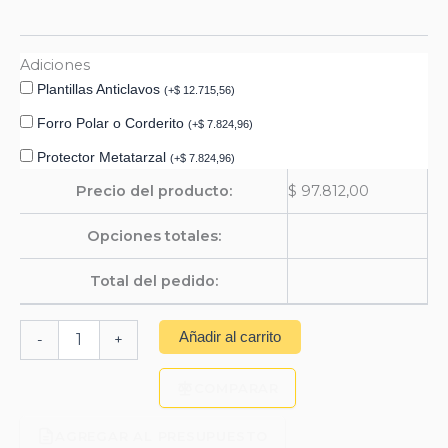
Adiciones
Plantillas Anticlavos
(
+
$
12.715,56
)
Forro Polar o Corderito
(
+
$
7.824,96
)
Protector Metatarzal
(
+
$
7.824,96
)
Precio del producto:
$
97.812,00
Opciones totales:
Total del pedido:
Añadir al carrito
-
+
COMPARAR
AGREGAR AL PRESUPUESTO