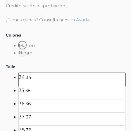
Crédito sujeto a aprobación.
¿Tienes dudas? Consulta nuestra
Ayuda
.
Colores
Marrón
Negro
Talle
34
34
35
35
36
36
37
37
38
38