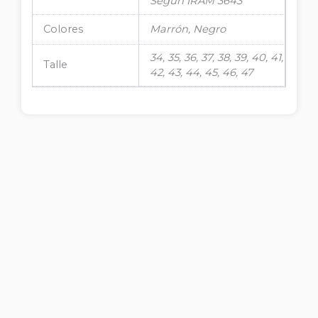
Según IRAM 3643
Colores
Marrón, Negro
34, 35, 36, 37, 38, 39, 40, 41,
Talle
42, 43, 44, 45, 46, 47
Este
producto
tiene
ART 116 – Cuero/Gamuza
múltiples
$
64.020,00
variantes.
Ver Producto
Las
opciones
se
pueden
Este
elegir