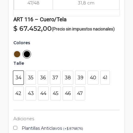
47/48
31,8 cm
ART 116 – Cuero/Tela
$
67.452,00
(Precio sin impuestos nacionales)
ART
Colores
116
-
Marrón
Negro
Cuero/Tela
Talle
cantidad
34
35
36
37
38
39
40
41
34
35
36
37
38
39
40
41
42
43
44
45
46
47
42
43
44
45
46
47
Adiciones
Plantillas Anticlavos
(
+
$
8.768,76
)