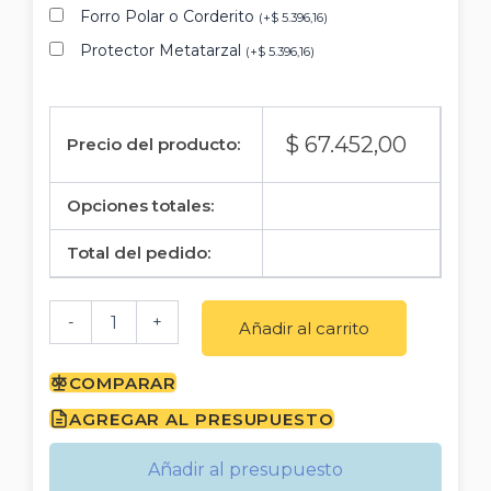
Forro Polar o Corderito
(
+
$
5.396,16
)
Protector Metatarzal
(
+
$
5.396,16
)
$
67.452,00
Precio del producto:
Opciones totales:
Total del pedido:
-
+
Añadir al carrito
COMPARAR
AGREGAR AL PRESUPUESTO
Añadir al presupuesto