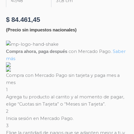
47/48
31,8 cm
$
84.461,45
(Precio sin impuestos nacionales)
ART
1956
con Mercado Pago.
Saber
Compra ahora, paga después
-
más
NOBUK
cantidad
Compra con Mercado Pago sin tarjeta y paga mes a
mes
1
Agrega tu producto al carrito y al momento de pagar,
elige “Cuotas sin Tarjeta” o “Meses sin Tarjeta”.
2
Inicia sesión en Mercado Pago.
3
Elige la cantidad de pagos que se adapten mejor a ti ¡y