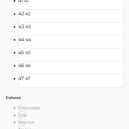
41
41
42
42
43
43
44
44
45
45
46
46
47
47
Colores
Chocolate
Gris
Marrón