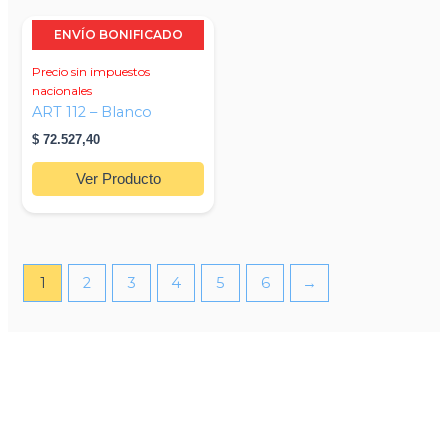
la
la
Este
página
página
ENVÍO BONIFICADO
producto
de
de
Precio sin impuestos
tiene
producto
producto
nacionales
múltiples
ART 112 – Blanco
variantes.
$
72.527,40
Las
opciones
Ver Producto
se
pueden
elegir
en
1
2
3
4
5
6
→
la
página
de
producto