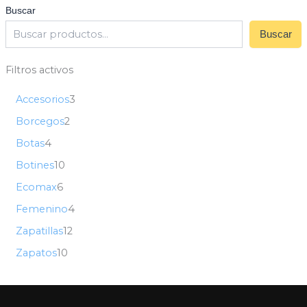
Buscar
Buscar
Filtros activos
Accesorios
3
Borcegos
2
Botas
4
Botines
10
Ecomax
6
Femenino
4
Zapatillas
12
Zapatos
10