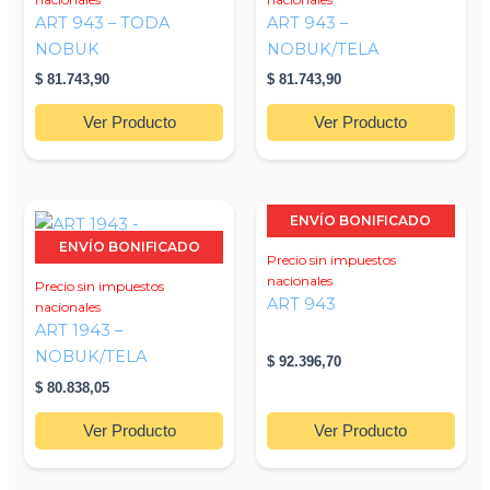
variantes.
variantes.
ART 943 – TODA
ART 943 –
Las
Las
NOBUK
NOBUK/TELA
opciones
opciones
$
81.743,90
$
81.743,90
se
se
pueden
pueden
Ver Producto
Ver Producto
elegir
elegir
en
en
la
la
Este
Este
página
página
ENVÍO BONIFICADO
producto
producto
de
de
ENVÍO BONIFICADO
Precio sin impuestos
tiene
tiene
producto
producto
nacionales
Precio sin impuestos
múltiples
múltiples
ART 943
nacionales
variantes.
variantes.
ART 1943 –
Las
Las
NOBUK/TELA
$
92.396,70
opciones
opciones
$
80.838,05
se
se
pueden
pueden
Ver Producto
Ver Producto
elegir
elegir
en
en